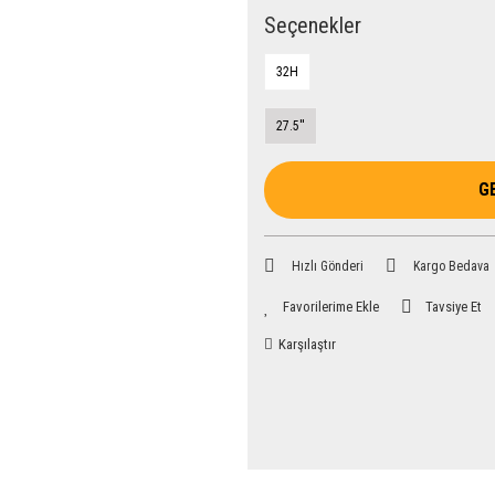
Seçenekler
32H
27.5''
G
Hızlı Gönderi
Kargo Bedava
Tavsiye Et
Karşılaştır