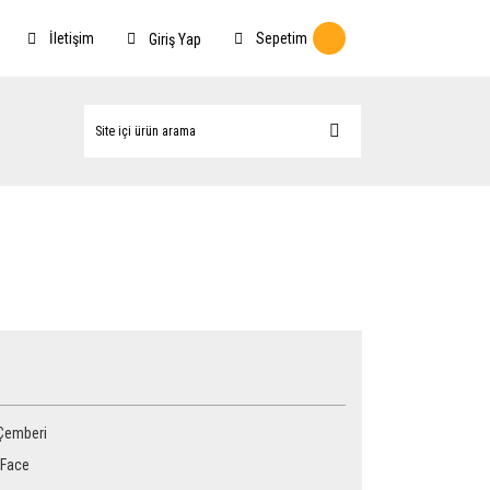
İletişim
Sepetim
Giriş Yap
Çemberi
 Face