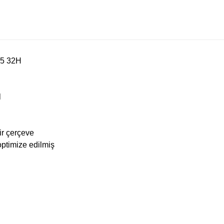
,5 32H
l
ir çerçeve
n optimize edilmiş