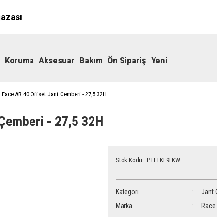
ğazası
Koruma
Aksesuar
Bakım
Ön Sipariş
Yeni
 Face AR 40 Offset Jant Çemberi - 27,5 32H
 Çemberi - 27,5 32H
Stok Kodu : PTFTKF9LKW
Kategori
Jant 
Marka
Race