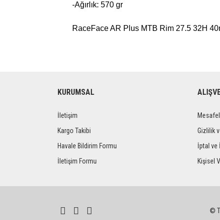
-Ağırlık: 570 gr
RaceFace AR Plus MTB Rim 27.5 32H 40
KURUMSAL
ALIŞV
İletişim
Mesafel
Kargo Takibi
Gizlilik 
Havale Bildirim Formu
İptal ve 
İletişim Formu
Kişisel V
© Tü