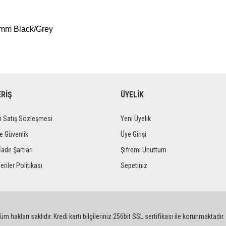
mm Black/Grey
ERİŞ
ÜYELİK
i Satış Sözleşmesi
Yeni Üyelik
ve Güvenlik
Üye Girişi
İade Şartları
Şifremi Unuttum
eriler Politikası
Sepetiniz
m hakları saklıdır. Kredi kartı bilgileriniz 256bit SSL sertifikası ile korunmaktadır.