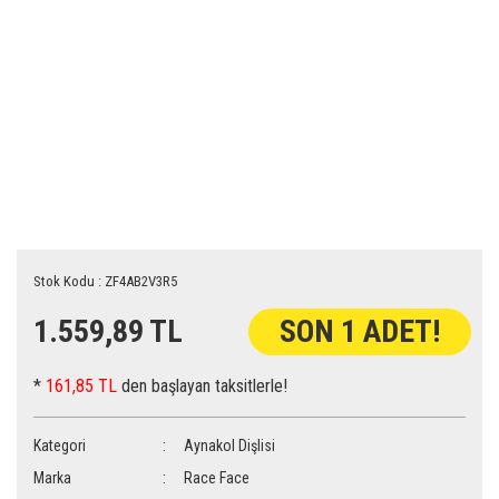
Stok Kodu : ZF4AB2V3R5
1.559,89 TL
SON 1 ADET!
*
161,85 TL
den başlayan taksitlerle!
Kategori
Aynakol Dişlisi
Marka
Race Face