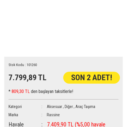
Stok Kodu : 101260
7.799,89 TL
SON 2 ADET!
*
809,30 TL
den başlayan taksitlerle!
Kategori
Aksesuar
,
Diğer
,
Araç Taşıma
Marka
Rassine
Havale
7.409,90 TL (%5,00 havale