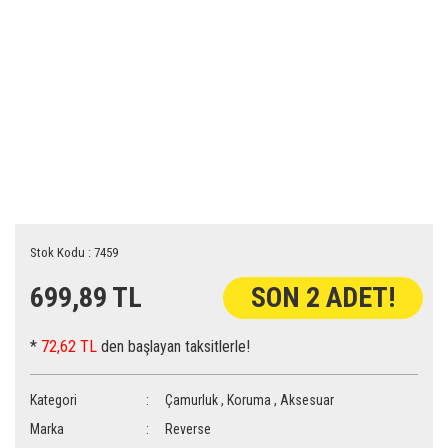
Stok Kodu : 7459
699,89 TL
SON 2 ADET!
*
72,62 TL
den başlayan taksitlerle!
Kategori
Çamurluk
,
Koruma
,
Aksesuar
Marka
Reverse