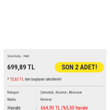
Stok Kodu : 7460
699,89 TL
SON 2 ADET!
*
72,62 TL
den başlayan taksitlerle!
Kategori
Çamurluk
,
Koruma
,
Aksesuar
Marka
Reverse
Havale
664,90 TL (%5,00 havale