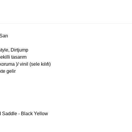
Sarı
tyle, Dirtjump
ekilli tasarım
uma )/ vinil (sele kılıfı)
te gelir
 Saddle - Black Yellow