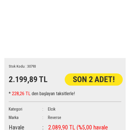
Stok Kodu : 30793
2.199,89 TL
SON 2 ADET!
*
228,26 TL
den başlayan taksitlerle!
Kategori
Elcik
Marka
Reverse
Havale
2.089,90 TL (%5,00 havale