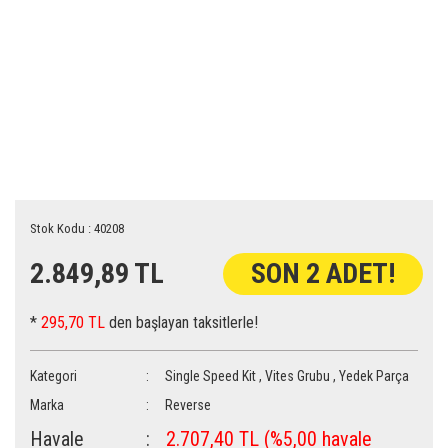
Stok Kodu : 40208
2.849,89 TL
SON 2 ADET!
*
295,70 TL
den başlayan taksitlerle!
Kategori
Single Speed Kit
,
Vites Grubu
,
Yedek Parça
Marka
Reverse
Havale
2.707,40 TL (%5,00 havale