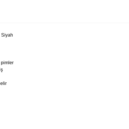
 Siyah
 pimler
iş
elir