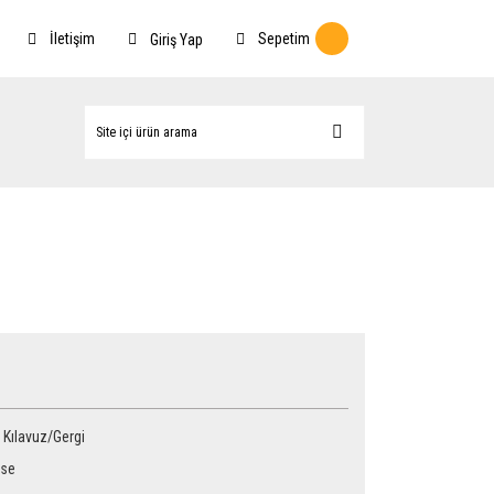
İletişim
Sepetim
Giriş Yap
r Kılavuz/Gergi
rse