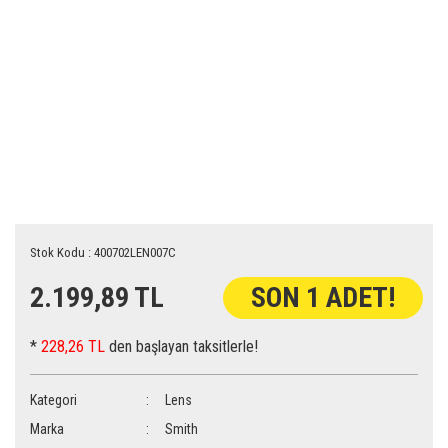
Stok Kodu : 400702LEN007C
2.199,89 TL
SON 1 ADET!
*
228,26 TL
den başlayan taksitlerle!
Kategori
Lens
Marka
Smith