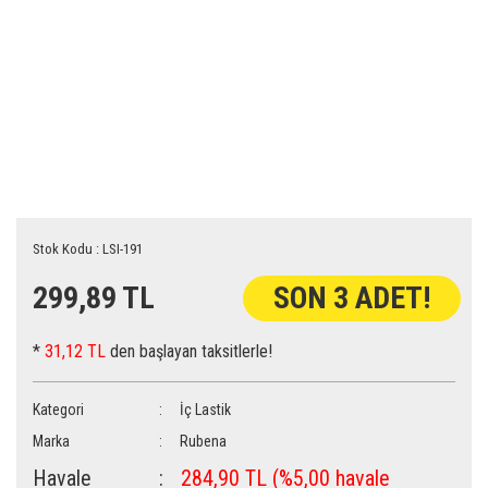
Stok Kodu : LSI-191
299,89 TL
SON 3 ADET!
*
31,12 TL
den başlayan taksitlerle!
Kategori
İç Lastik
Marka
Rubena
Havale
284,90 TL (%5,00 havale