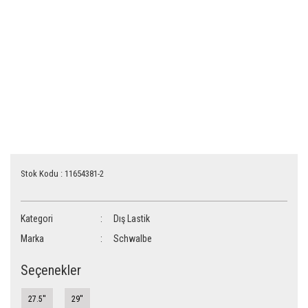
Stok Kodu : 11654381-2
Kategori
Dış Lastik
Marka
Schwalbe
Seçenekler
27.5''
29''