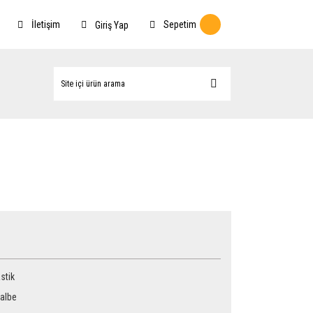
İletişim
Sepetim
Giriş Yap
stik
albe