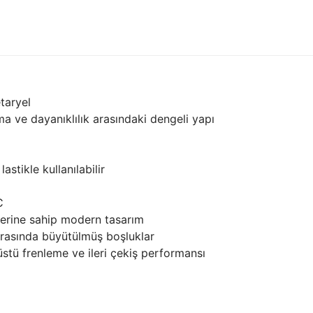
etaryel
a ve dayanıklılık arasındaki dengeli yapı
stikle kullanılabilir
C
lerine sahip modern tasarım
 arasında büyütülmüş boşluklar
stü frenleme ve ileri çekiş performansı