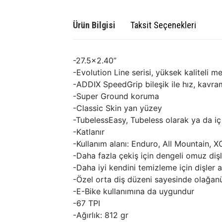
Ürün Bilgisi
Taksit Seçenekleri
-27.5x2.40”
-Evolution Line serisi, yüksek kaliteli m
-ADDIX SpeedGrip bileşik ile hız, kavram
-Super Ground koruma
-Classic Skin yan yüzey
-TubelessEasy, Tubeless olarak ya da iç la
-Katlanır
-Kullanım alanı: Enduro, All Mountain, X
-Daha fazla çekiş için dengeli omuz diş
-Daha iyi kendini temizleme için dişler
-Özel orta diş düzeni sayesinde olağanü
-E-Bike kullanımına da uygundur
-67 TPI
-Ağırlık: 812 gr