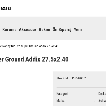
ğazası
Koruma
Aksesuar
Bakım
Ön Sipariş
Yeni
e Nobby Nic Evo Super Ground Addix 27.5x2.40
r Ground Addix 27.5x2.40
Stok Kodu : 11654206.01
Kategori
Dış La
Marka
Schw