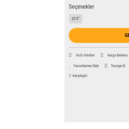
Seçenekler
27.5''
G
Hızlı Gönderi
Kargo Bedava
Tavsiye Et
Karşılaştır