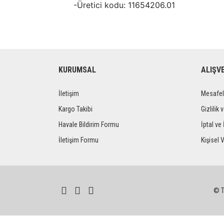
-Üretici kodu: 11654206.01
KURUMSAL
ALIŞV
İletişim
Mesafel
Kargo Takibi
Gizlilik 
Havale Bildirim Formu
İptal ve 
İletişim Formu
Kişisel V
© Tü