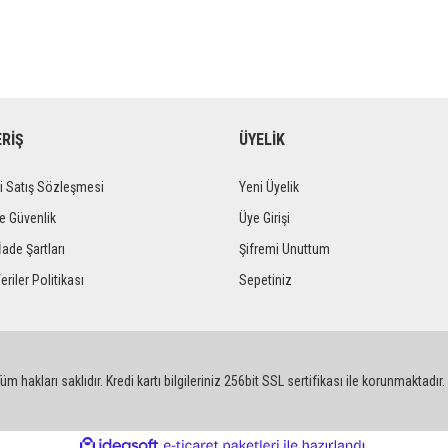
ERİŞ
ÜYELİK
i Satış Sözleşmesi
Yeni Üyelik
ve Güvenlik
Üye Girişi
İade Şartları
Şifremi Unuttum
eriler Politikası
Sepetiniz
m hakları saklıdır. Kredi kartı bilgileriniz 256bit SSL sertifikası ile korunmaktadır.
ile
ideasoft
e-