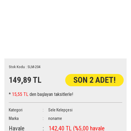
Stok Kodu : SLM-204
149,89 TL
SON 2 ADET!
*
15,55 TL
den başlayan taksitlerle!
Kategori
Sele Kelepçesi
Marka
noname
Havale
142,40 TL (%5,00 havale