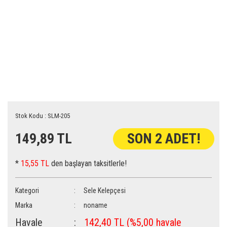
Stok Kodu : SLM-205
149,89 TL
SON 2 ADET!
*
15,55 TL
den başlayan taksitlerle!
Kategori
Sele Kelepçesi
Marka
noname
Havale
142,40 TL (%5,00 havale