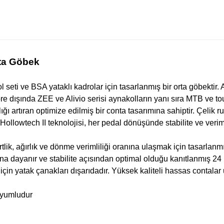
ta Göbek
eti ve BSA yataklı kadrolar için tasarlanmış bir orta göbekti
dışında ZEE ve Alivio serisi aynakolların yanı sıra MTB ve tou
lığı artıran optimize edilmiş bir conta tasarımına sahiptir. Çeli
ollowtech II teknolojisi, her pedal dönüşünde stabilite ve veriml
tlik, ağırlık ve dönme verimliliği oranına ulaşmak için tasarlanmı
 dayanır ve stabilite açısından optimal olduğu kanıtlanmış 24 mm
çin yatak çanakları dışarıdadır. Yüksek kaliteli hassas contalar
uyumludur