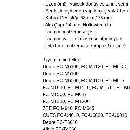
- Uzun ömür, yüksek dönüş ve tahrik verimli
- Sentetik reçineden yapılmış iç yatak bor
- Kabuk Genişliği: 68 mm / 73 mm
- Aks Çapı: 24 mm (Hollowtech II)
- Rulman malzemesi: çelik
- Rulman yatak malzemesi: alüminyum
- Orta boru malzemesi: kompozit (reçine)
-Uyumlu modeller:
Deore FC-M6100, FC-M6120, FC-M6130
Deore FC-M5100
Deore FC-M6000, FC-M4100, FC-M617
FC-MT610, FC-MT510, FC-MT511, FC-M
FC-MT500, FC-M627
FC-MT210, FC-MT200
ZEE FC-M640, FC-M645
CUES FC-U4010, FC-U6000, FC-U6010
Deore FC-T6010
Alivio FC-T4060