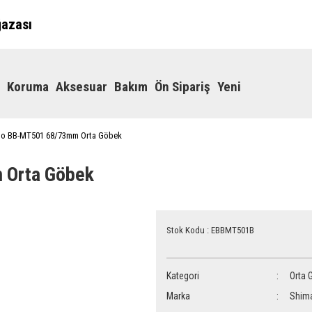
ğazası
Koruma
Aksesuar
Bakım
Ön Sipariş
Yeni
no BB-MT501 68/73mm Orta Göbek
 Orta Göbek
Stok Kodu : EBBMT501B
Kategori
Orta 
Marka
Shim