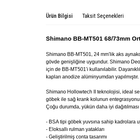
Ürün Bilgisi
Taksit Seçenekleri
Shimano BB-MT501 68/73mm Or
Shimano BB-MT501, 24 mm'lik aks aynakol s
gövde genişliğine uygundur. Shimano Deore 
için de BB-MT501'i kullanılabilir. Dayanıklı
kapları anodize alüminyumdan yapılmıştır. H
Shimano Hollowtech II teknolojisi, ideal ser
göbek ile sağ krank kolunun entegrasyonuna
Çoğu durumda, yükün daha iyi dağıtılması i
- BSA tipi göbek yuvsına sahip kadrolara 
- Eloksallı rulman yatakları
- Geliştirilmiş conta tasarımı