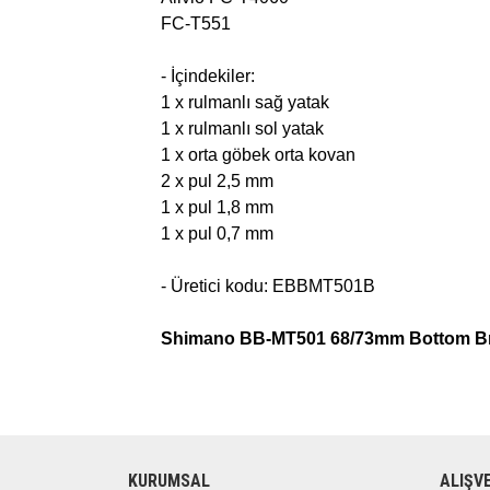
FC-T551
- İçindekiler:
1 x rulmanlı sağ yatak
1 x rulmanlı sol yatak
1 x orta göbek orta kovan
2 x pul 2,5 mm
1 x pul 1,8 mm
1 x pul 0,7 mm
- Üretici kodu: EBBMT501B
Shimano BB-MT501 68/73mm Bottom B
KURUMSAL
ALIŞV