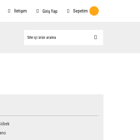
İletişim
Sepetim
Giriş Yap
Göbek
ano