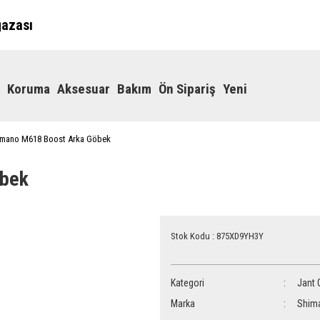
ğazası
Koruma
Aksesuar
Bakım
Ön Sipariş
Yeni
imano M618 Boost Arka Göbek
öbek
Stok Kodu : 875XD9YH3Y
Kategori
Jant 
Marka
Shim