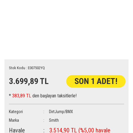
Stok Kodu : E007502YQ
3.699,89 TL
SON 1 ADET!
*
383,89 TL
den başlayan taksitlerle!
Kategori
DirtJump/BMX
Marka
Smith
Havale
3.514,90 TL (%5,00 havale