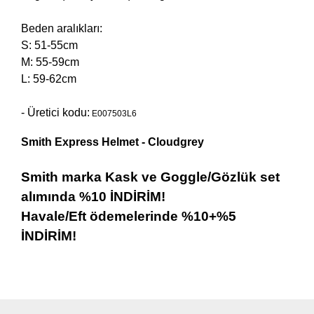
Beden aralıkları:
S: 51-55cm
M: 55-59cm
L: 59-62cm
- Üretici kodu:
E007503L6
Smith Express Helmet - Cloudgrey
Smith marka Kask ve Goggle/Gözlük set
alımında %10 İNDİRİM!
Havale/Eft ödemelerinde %10+%5
İNDİRİM!