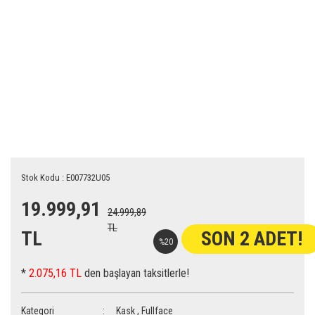
Stok Kodu : E007732U05
19.999,91
24.999,89
TL
TL
SON 2 ADET!
%20
*
2.075,16 TL
den başlayan taksitlerle!
Kategori
Kask
,
Fullface