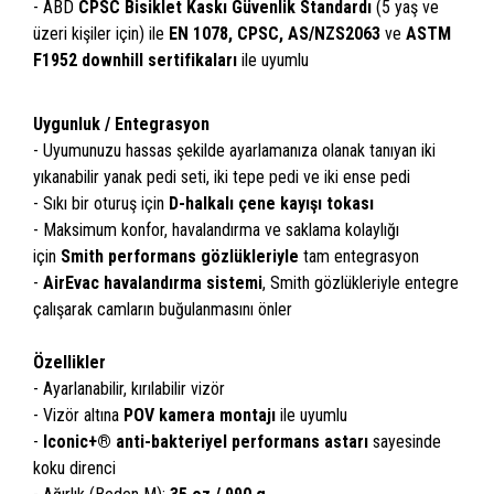
- ABD
CPSC Bisiklet Kaskı Güvenlik Standardı
(5 yaş ve
üzeri kişiler için) ile
EN 1078, CPSC, AS/NZS2063
ve
ASTM
F1952 downhill sertifikaları
ile uyumlu
Uygunluk / Entegrasyon
- Uyumunuzu hassas şekilde ayarlamanıza olanak tanıyan iki
yıkanabilir yanak pedi seti, iki tepe pedi ve iki ense pedi
- Sıkı bir oturuş için
D-halkalı çene kayışı tokası
- Maksimum konfor, havalandırma ve saklama kolaylığı
için
Smith performans gözlükleriyle
tam entegrasyon
-
AirEvac havalandırma sistemi
, Smith gözlükleriyle entegre
çalışarak camların buğulanmasını önler
Özellikler
- Ayarlanabilir, kırılabilir vizör
- Vizör altına
POV kamera montajı
ile uyumlu
-
Iconic+® anti-bakteriyel performans astarı
sayesinde
koku direnci