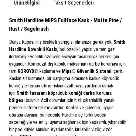
Ürün Bilgisi
Taksit Seçenekleri
Smith Hardline MIPS Fullface Kask - Matte Pine /
Rust / Sagebrush
Dünya Kupası iniş bisikleti yarışçısı olmanıza gerek yok;
Smith
Hardline Downhill Kaskı
, bol özellikli yapısı ve tam gaz
ilerlemeye yönelik özgüven aşılayan tasarımıyla herkes için
uygundur. Kompozit dış kabuk, maksimum darbe koruması için
tam
KOROYD®
kaplama ve
Mips® Güvenlik Sistemi
içerir.
Kaskın alt kısmında, bir çarpışma sırasında kaskın köprücük
kemiğiyle temas etme riskini azaltmaya yardımcı olmak
için
Smith tasarımı köprücük kemiği darbe koruma
bölgesi
bulunur. Acil durumlar için hızlı çıkarılabilir yanak
pedleri sistemi de mevcuttur. Konfor ve güvenlik, uygun
oturuşa dayanır; bu nedenle Hardline üç farklı beden
seçeneğiyle ve en iyi uyumu sağlamak için kapsamlı, yıkanabilir
bir ped kitiyle sunulur. Ayarlanabilir, kırılabilir vizör, vizör