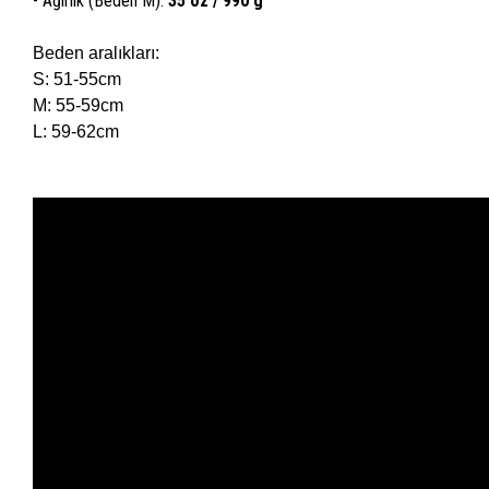
- Ağırlık (Beden M):
35 oz / 990 g
Beden aralıkları:
S: 51-55cm
M: 55-59cm
L: 59-62cm