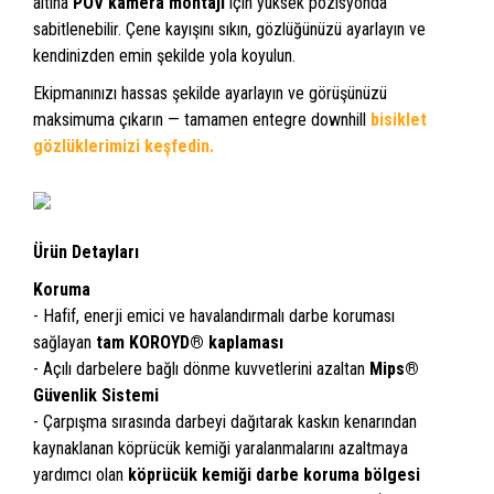
altına
POV kamera montajı
için yüksek pozisyonda
sabitlenebilir. Çene kayışını sıkın, gözlüğünüzü ayarlayın ve
kendinizden emin şekilde yola koyulun.
Ekipmanınızı hassas şekilde ayarlayın ve görüşünüzü
maksimuma çıkarın — tamamen entegre downhill
bisiklet
gözlüklerimizi keşfedin.
Ürün Detayları
Koruma
- Hafif, enerji emici ve havalandırmalı darbe koruması
sağlayan
tam KOROYD® kaplaması
- Açılı darbelere bağlı dönme kuvvetlerini azaltan
Mips®
Güvenlik Sistemi
- Çarpışma sırasında darbeyi dağıtarak kaskın kenarından
kaynaklanan köprücük kemiği yaralanmalarını azaltmaya
yardımcı olan
köprücük kemiği darbe koruma bölgesi