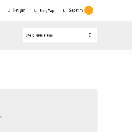
İletişim
Sepetim
Giriş Yap
le
h