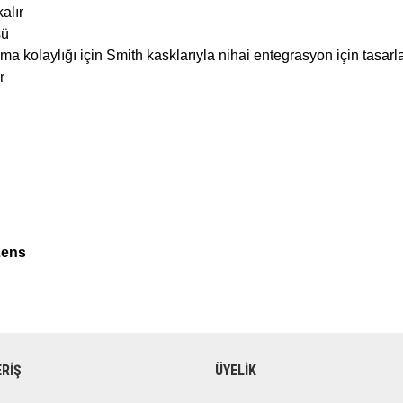
alır
sü
 kolaylığı için Smith kasklarıyla nihai entegrasyon için tasarl
r
Lens
ERİŞ
ÜYELİK