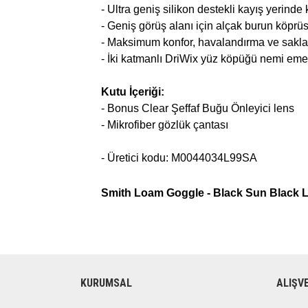
- Ultra geniş silikon destekli kayış yerinde k
- Geniş görüş alanı için alçak burun köprü
- Maksimum konfor, havalandırma ve saklama
- İki katmanlı DriWix yüz köpüğü nemi eme
Kutu İçeriği:
- Bonus Clear Şeffaf Buğu Önleyici lens
- Mikrofiber gözlük çantası
- Üretici kodu: M0044034L99SA
Smith Loam Goggle - Black Sun Black 
KURUMSAL
ALIŞV