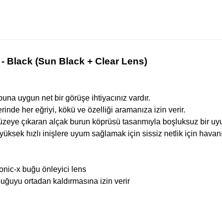
 Black (Sun Black + Clear Lens)
buna uygun net bir görüşe ihtiyacınız vardır.
inde her eğriyi, kökü ve özelliği aramanıza izin verir.
düzeye çıkaran alçak burun köprüsü tasarımıyla boşluksuz bir uyu
 yüksek hızlı inişlere uyum sağlamak için sissiz netlik için havan
rbonic-x buğu önleyici lens
buğuyu ortadan kaldırmasına izin verir