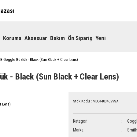
ğazası
Koruma
Aksesuar
Bakım
Ön Sipariş
Yeni
 Goggle Gözlük - Black (Sun Black + Clear Lens)
 - Black (Sun Black + Clear Lens)
Stok Kodu : M0044034L99SA
Kategori
Gogg
Marka
Smit