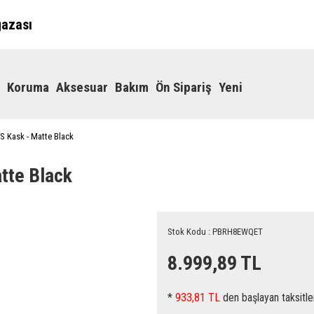
ğazası
Koruma
Aksesuar
Bakım
Ön Sipariş
Yeni
S Kask - Matte Black
tte Black
Stok Kodu : PBRH8EWQET
8.999,89 TL
*
933,81 TL
den başlayan taksitle