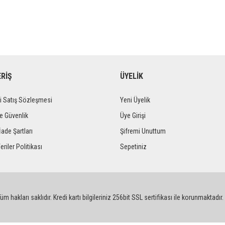
ERİŞ
ÜYELİK
i Satış Sözleşmesi
Yeni Üyelik
ve Güvenlik
Üye Girişi
İade Şartları
Şifremi Unuttum
eriler Politikası
Sepetiniz
m hakları saklıdır. Kredi kartı bilgileriniz 256bit SSL sertifikası ile korunmaktadır.