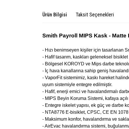
Ürün Bilgisi
Taksit Seçenekleri
Smith Payroll MIPS Kask - Matte
- Hızı benimseyen kişiler için tasarlanan S
- Hafif tasarım, kaskları geleneksel bisiklet
- Bölgesel KOROYD ve Mips darbe teknoloji
- İç hava kanallarına sahip geniş havalandır
- VaporFit sistemimiz, kaskı hareket halind
uyum sistemiyle entegre edilmiştir.
- Hafif, enerji emici ve havalandırmalı da
- MIPS Beyin Koruma Sistemi, kafaya açılı
- Entegre iskelet yapısı, ek güç ve darbe ko
- NTA8776 E-bisiklet, CPSC, CE EN 1078 
- Maksimum konfor, havalandırma ve saklama
- AirEvac havalandırma sistemi, buğulanmay