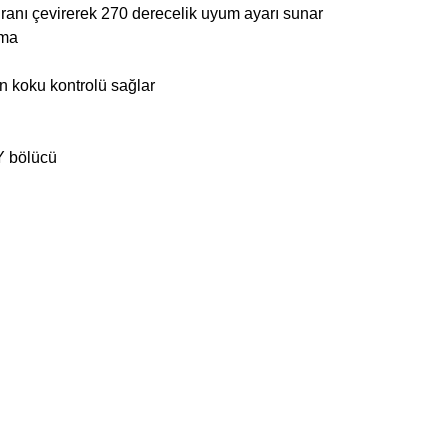
dranı çevirerek 270 derecelik uyum ayarı sunar
rma
şen koku kontrolü sağlar
Y bölücü