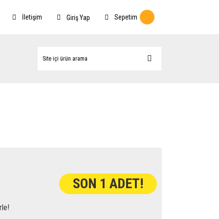
İletişim
Sepetim
Giriş Yap
SON 1 ADET!
rle!