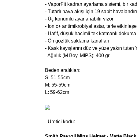
- VaporFit kadran ayarlama sistemi, bir ka
- Tutarlı hava akışı için 19 sabit havalandı
- Üç konumlu ayarlanabilir vizör
- Ionic+ antimikrobiyal astar, terle etkinle
- Hafif, düşük hacimli tek katmanlı dokuma
- Ön gözlük saklama kanalları
- Kask kayışlarını düz ve yüze yakın tutan
- Ağırlık (M Boy, MIPS): 400 gr
Beden aralıkları:
S: 51-55cm
M: 55-59cm
L: 59-62cm
- Üretici kodu:
Smith
Payroll
Mips Helmet -
Matte Black