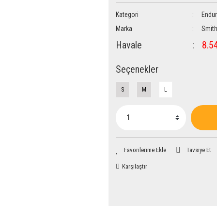
Kategori
Endu
Marka
Smit
Havale
8.54
Seçenekler
S
M
L
Tavsiye Et
Karşılaştır