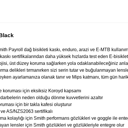
 Black
mith Payroll dağ bisikleti kaskı, enduro, arazi ve E-MTB kullanı
 kaskı sertifikalarından daha yüksek hızlarda test eden E-bisiklet 
si, üst düzey koruma sağlarken yola odaklanabileceğiniz anlam
ma delikleri tırmanırken sizi serin tutar ve buğulanmayan lensler
eyken ayarlamanıza olanak tanır ve Mips katmanı, tüm gün harika 
rbe koruması için eksiksiz Koroyd kapsamı
 darbelerin neden olduğu dönme kuvvetlerini azaltır
ruması için bir takla kafesi oluşturur
ve AS/NZS2063 sertifikalı
 kolaylığı için Smith performans gözlükleri ve goggle ile enteg
an lensler için Smith gözlükleri ve gözlükleriyle entegre olur