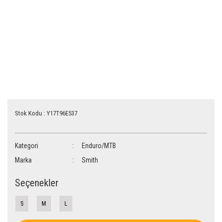
Stok Kodu : Y17T96E537
Kategori
Enduro/MTB
Marka
Smith
Seçenekler
S
M
L