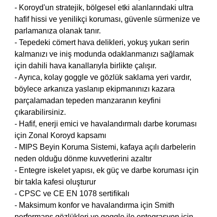
- Koroyd'un stratejik, bölgesel etki alanlarındaki ultra
hafif hissi ve yenilikçi koruması, güvenle sürmenize ve
parlamanıza olanak tanır.
- Tepedeki cömert hava delikleri, yokuş yukarı serin
kalmanızı ve iniş modunda odaklanmanızı sağlamak
için dahili hava kanallarıyla birlikte çalışır.
- Ayrıca, kolay goggle ve gözlük saklama yeri vardır,
böylece arkanıza yaslanıp ekipmanınızı kazara
parçalamadan tepeden manzaranın keyfini
çıkarabilirsiniz.
- Hafif, enerji emici ve havalandırmalı darbe koruması
için Zonal Koroyd kapsamı
- MIPS Beyin Koruma Sistemi, kafaya açılı darbelerin
neden olduğu dönme kuvvetlerini azaltır
- Entegre iskelet yapısı, ek güç ve darbe koruması için
bir takla kafesi oluşturur
- CPSC ve CE EN 1078 sertifikalı
- Maksimum konfor ve havalandırma için Smith
performans gözlükleri ve goggle ile entegrasyon için