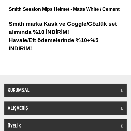
Smith Session Mips Helmet
- Matte White / Cement
Smith marka Kask ve Goggle/Gözlük set
alımında %10 İNDİRİM!
Havale/Eft ödemelerinde %10+%5
İNDİRİM!
KURUMSAL
ALIŞVERİŞ
ÜYELİK