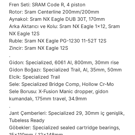
Fren Seti: SRAM Code R, 4 piston
Rotor: Sram Centerline 200mm/200mm
Aynakol: Sram NX Eagle DUB 30T, 170mm
Arka Aktarıcı ve Kolu: Sram NX Eagle 1x12, Sram
NX Eagle 12S
Ruble: Sram NX Eagle PG-1230 11-52T 12S
Zincir: Sram NX Eagle 12S
.
Gidon: Specialized, 6061 Al, 800mm, 30mm rise
Gidon Boğazı: Specialized Trail, Al, 35mm, 50mm
Elcik: Specialized Trail
Sele: Specialized Bridge Comp, Hollow Cr-Mo
Sele Borusu: X-Fusion Manic dropper, gidon
kumandalı, 175mm travel, 34.9mm
.
Jant Çemberleri: Specialized 29, 30mm iç genişlik,
Tubeless Ready
Göbekler: Specialized sealed cartridge bearings,
15x110mm / 12x148mm