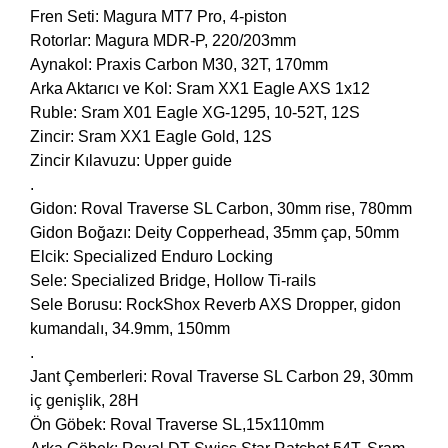
Fren Seti: Magura MT7 Pro, 4-piston
Rotorlar: Magura MDR-P, 220/203mm
Aynakol: Praxis Carbon M30, 32T, 170mm
Arka Aktarıcı ve Kol: Sram XX1 Eagle AXS 1x12
Ruble: Sram X01 Eagle XG-1295, 10-52T, 12S
Zincir: Sram XX1 Eagle Gold, 12S
Zincir Kılavuzu: Upper guide
.
Gidon: Roval Traverse SL Carbon, 30mm rise, 780mm
Gidon Boğazı: Deity Copperhead, 35mm çap, 50mm
Elcik: Specialized Enduro Locking
Sele: Specialized Bridge, Hollow Ti-rails
Sele Borusu: RockShox Reverb AXS Dropper, gidon
kumandalı, 34.9mm, 150mm
.
Jant Çemberleri: Roval Traverse SL Carbon 29, 30mm
iç genişlik, 28H
Ön Göbek: Roval Traverse SL,15x110mm