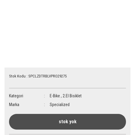
Stok Kodu : SPCLZDTRBLVPRO29275
Kategori
E-Bike
,
2.El Bisiklet
Marka
Specialized
stok yok