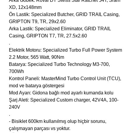
Arka Göbek: Roval DT Swiss Star Ratchet 54T, Sram
XD, 12x148mm
Ön Lastik: Specialized Butcher, GRID TRAIL Casing,
GRIPTON T9, TR, 29x2.60
Arka Lastik: Specialized Eliminator, GRID TRAIL
Casing, GRIPTON T7, TR, 27.5x2.60
.
Elektrik Motoru: Specialized Turbo Full Power System
2.2 Motor, 565 Watt, 90Nm
Batarya: Specialized Turbo Technology M3-700,
700Wh
Kontrol Paneli: MasterMind Turbo Control Unit (TCU),
mod ve batarya göstergesi
Mod Ayarı: Gidona bağlı mod ayarlı kumanda kolu
Şarj Aleti: Specialized Custom charger, 42V4A, 100-
240V
.
- Bisiklet 600km kullanılmış olup hiçbir sorunu,
çalışmayan parçası vs yoktur.