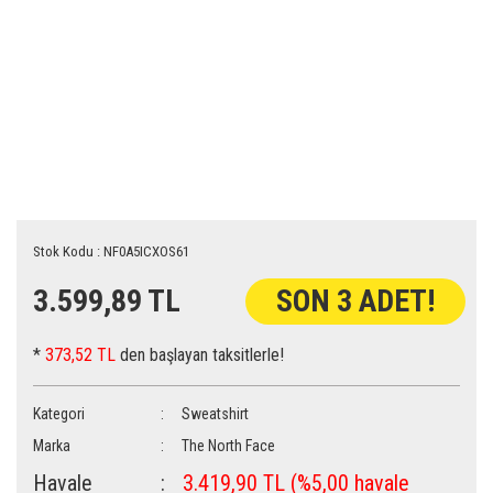
Stok Kodu : NF0A5ICXOS61
3.599,89 TL
SON 3 ADET!
*
373,52 TL
den başlayan taksitlerle!
Kategori
Sweatshirt
Marka
The North Face
Havale
3.419,90 TL (%5,00 havale