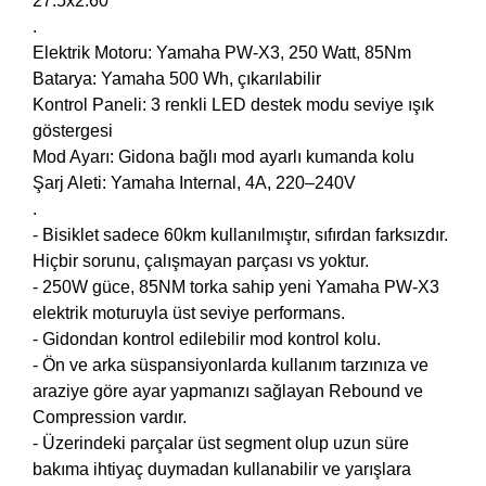
27.5x2.60
.
Elektrik Motoru: Yamaha PW-X3, 250 Watt, 85Nm
Batarya: Yamaha 500 Wh, çıkarılabilir
Kontrol Paneli: 3 renkli LED destek modu seviye ışık
göstergesi
Mod Ayarı: Gidona bağlı mod ayarlı kumanda kolu
Şarj Aleti: Yamaha Internal, 4A, 220–240V
.
- Bisiklet sadece 60km kullanılmıştır, sıfırdan farksızdır.
Hiçbir sorunu, çalışmayan parçası vs yoktur.
- 250W güce, 85NM torka sahip yeni Yamaha PW-X3
elektrik moturuyla üst seviye performans.
- Gidondan kontrol edilebilir mod kontrol kolu.
- Ön ve arka süspansiyonlarda kullanım tarzınıza ve
araziye göre ayar yapmanızı sağlayan Rebound ve
Compression vardır.
- Üzerindeki parçalar üst segment olup uzun süre
bakıma ihtiyaç duymadan kullanabilir ve yarışlara