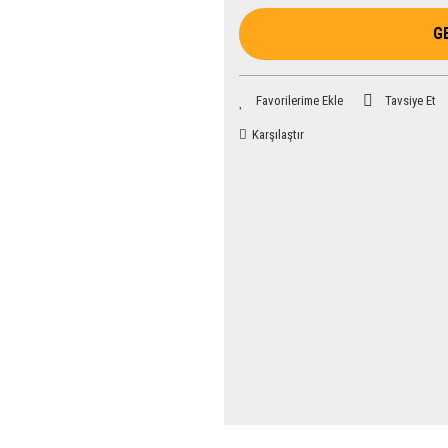
G
Tavsiye Et
Karşılaştır