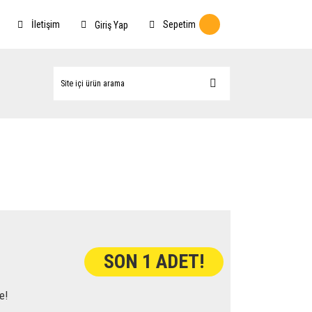
İletişim
Sepetim
Giriş Yap
SON 1 ADET!
e!