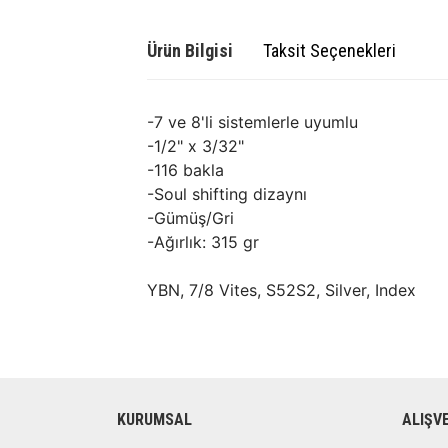
Ürün Bilgisi
Taksit Seçenekleri
-7 ve 8'li sistemlerle uyumlu
-1/2" x 3/32"
-116 bakla
-Soul shifting dizaynı
-Gümüş/Gri
-Ağırlık: 315 gr
YBN
, 7/8 Vites,
S52S2, Silver, Index
KURUMSAL
ALIŞV