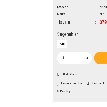
Kategori
Zincir
Marka
YBN
Havale
379,
Seçenekler
7/8S
Hızlı Gönderi
Tavsiye Et
Karşılaştır