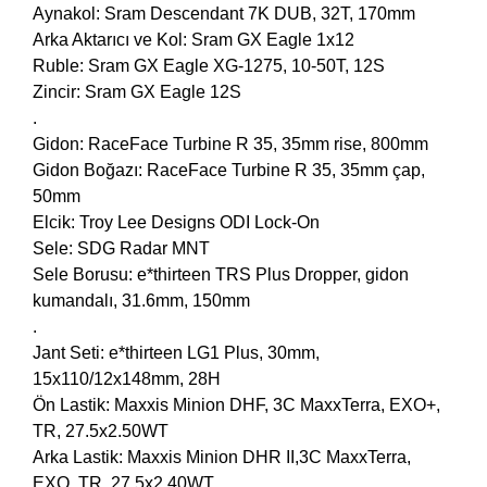
Aynakol: Sram Descendant 7K DUB, 32T, 170mm
Arka Aktarıcı ve Kol: Sram GX Eagle 1x12
Ruble: Sram GX Eagle XG-1275, 10-50T, 12S
Zincir: Sram GX Eagle 12S
.
Gidon: RaceFace Turbine R 35, 35mm rise, 800mm
Gidon Boğazı: RaceFace Turbine R 35, 35mm çap,
50mm
Elcik: Troy Lee Designs ODI Lock-On
Sele: SDG Radar MNT
Sele Borusu: e*thirteen TRS Plus Dropper, gidon
kumandalı, 31.6mm, 150mm
.
Jant Seti: e*thirteen LG1 Plus, 30mm,
15x110/12x148mm, 28H
Ön Lastik: Maxxis Minion DHF, 3C MaxxTerra, EXO+,
TR, 27.5x2.50WT
Arka Lastik: Maxxis Minion DHR II,3C MaxxTerra,
EXO, TR, 27.5x2.40WT