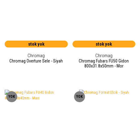
stok yok
stok yok
Chromag
Chromag
Chromag Overture Sele - Siyah
Chromag Fubars FU50 Gidon
800x31.8x50mm - Mor
YOK
YOK