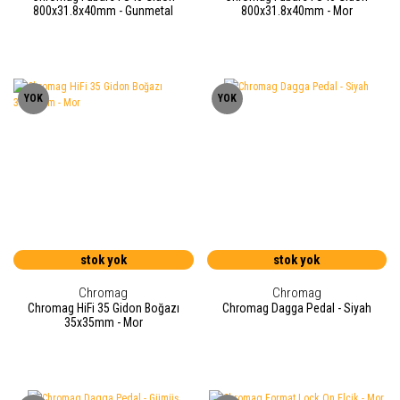
800x31.8x40mm - Gunmetal
800x31.8x40mm - Mor
YOK
YOK
stok yok
stok yok
Chromag
Chromag
Chromag HiFi 35 Gidon Boğazı
Chromag Dagga Pedal - Siyah
35x35mm - Mor