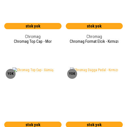
stok yok
stok yok
Chromag
Chromag
Chromag Top Cap - Mor
Chromag Format Elcik - Kırmızı
YOK
YOK
stok yok
stok yok