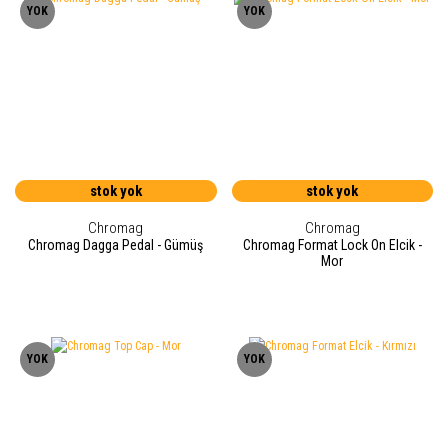
YOK
YOK
stok yok
stok yok
Chromag
Chromag
Chromag Dagga Pedal - Gümüş
Chromag Format Lock On Elcik -
Mor
YOK
YOK