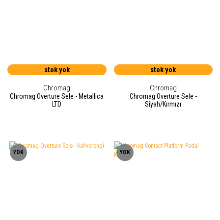
stok yok
stok yok
Chromag
Chromag
Chromag Overture Sele - Metallica
Chromag Overture Sele -
LTD
Siyah/Kırmızı
YOK
YOK