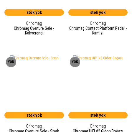
stok yok
stok yok
Chromag
Chromag
Chromag Overture Sele -
Chromag Contact Platform Pedal -
Kahverengi
Kırmızı
YOK
YOK
stok yok
stok yok
Chromag
Chromag
Chromag Overture Sele - Siyah
Chromag HiFi V2 Gidon Boğazı