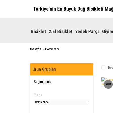
Türkiye'nin En Büyük Dağ Bisikleti Ma
Bisiklet
2.El Bisiklet
Yedek Parça
Giyim
Anasayfa
Commencal
Stok
Ürün Grupları
Seçimleriniz
YOK
Marka
Commencal