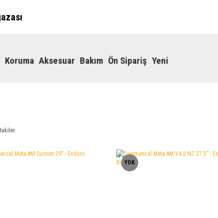
ğazası
Koruma
Aksesuar
Bakım
Ön Sipariş
Yeni
takiler
YOK