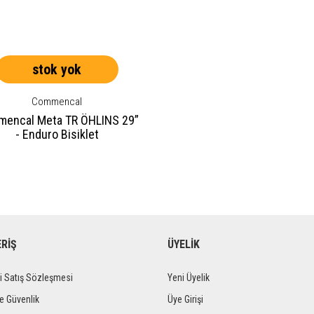
stok yok
Commencal
encal Meta TR ÖHLINS 29”
- Enduro Bisiklet
ERİŞ
ÜYELİK
i Satış Sözleşmesi
Yeni Üyelik
ve Güvenlik
Üye Girişi