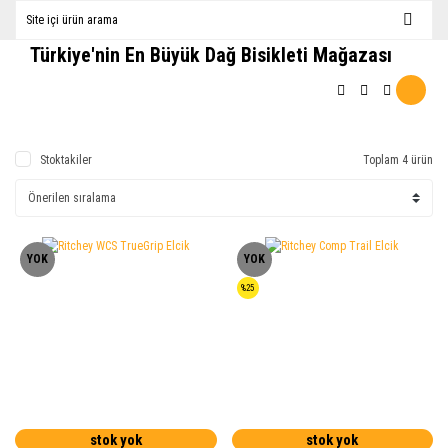
Türkiye'nin En Büyük Dağ Bisikleti Mağazası
Stoktakiler
Toplam 4 ürün
YOK
YOK
%25
stok yok
stok yok