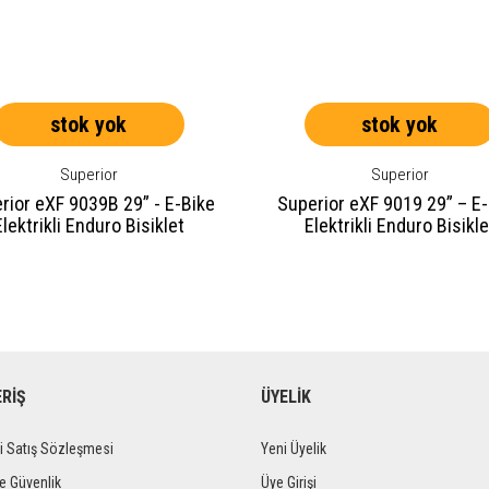
stok yok
stok yok
Superior
Superior
rior eXF 9039B 29” - E-Bike
Superior eXF 9019 29” – E
Elektrikli Enduro Bisiklet
Elektrikli Enduro Bisikle
ERİŞ
ÜYELİK
i Satış Sözleşmesi
Yeni Üyelik
ve Güvenlik
Üye Girişi