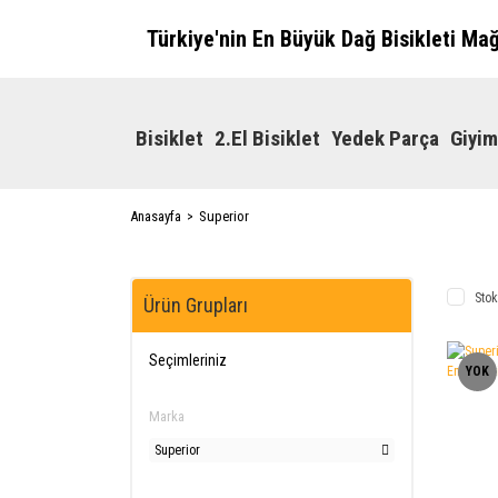
Türkiye'nin En Büyük Dağ Bisikleti Ma
Bisiklet
2.El Bisiklet
Yedek Parça
Giyim
Anasayfa
Superior
Stok
Ürün Grupları
Seçimleriniz
YOK
Marka
Superior