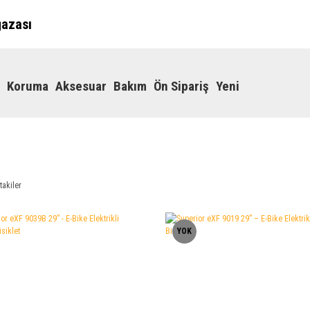
ğazası
Koruma
Aksesuar
Bakım
Ön Sipariş
Yeni
takiler
YOK