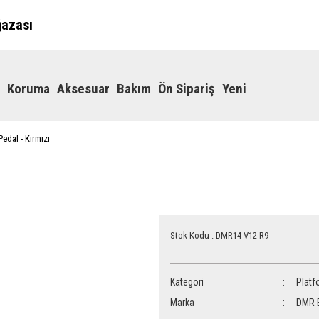
ğazası
Koruma
Aksesuar
Bakım
Ön Sipariş
Yeni
edal - Kırmızı
Stok Kodu : DMR14-V12-R9
Kategori
Platf
Marka
DMR 