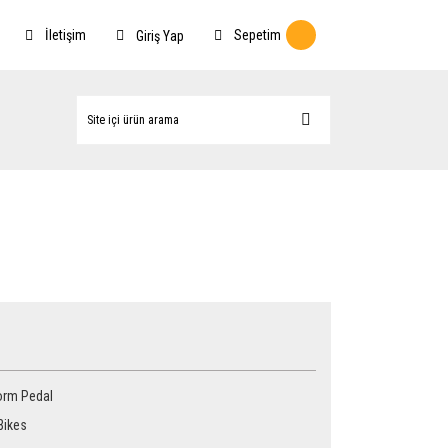
İletişim
Sepetim
Giriş Yap
orm Pedal
Bikes