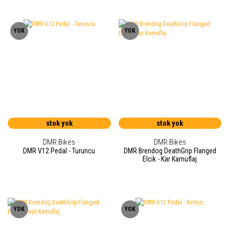
YOK
YOK
stok yok
stok yok
DMR Bikes
DMR Bikes
DMR V12 Pedal - Turuncu
DMR Brendog DeathGrip Flanged
Elcik - Kar Kamuflaj
YOK
YOK