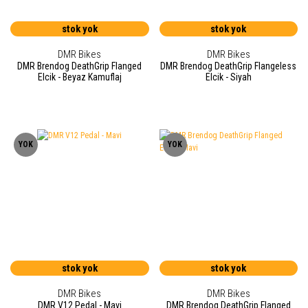
stok yok
stok yok
DMR Bikes
DMR Bikes
DMR Brendog DeathGrip Flanged
DMR Brendog DeathGrip Flangeless
Elcik - Beyaz Kamuflaj
Elcik - Siyah
YOK
YOK
stok yok
stok yok
DMR Bikes
DMR Bikes
DMR V12 Pedal - Mavi
DMR Brendog DeathGrip Flanged