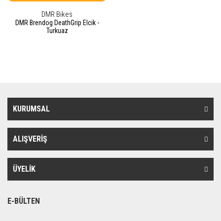
DMR Bikes
DMR Brendog DeathGrip Elcik -
Turkuaz
KURUMSAL
ALIŞVERİŞ
ÜYELİK
E-BÜLTEN