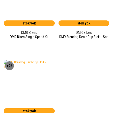
stok yok
stok yok
DMR Bikes
DMR Bikes
DMR Bikes Single Speed Kit
DMR Brendog DeathGrip Elcik - Sarı
YOK
stok yok