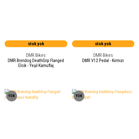
stok yok
stok yok
DMR Bikes
DMR Bikes
DMR Brendog DeathGrip Flanged
DMR V12 Pedal - Kırmızı
Elcik - Yeşil Kamuflaj
YOK
YOK