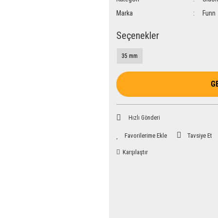
Marka
Funn
Seçenekler
35 mm
G
Hızlı Gönderi
Tavsiye Et
Karşılaştır