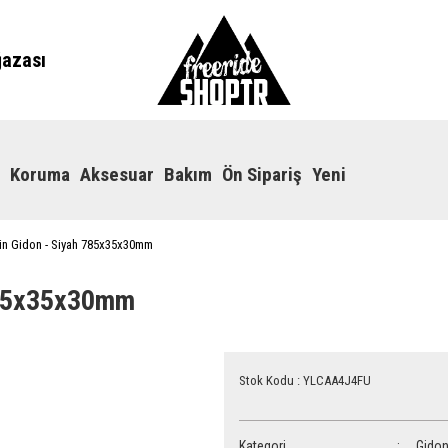
ğazası
Koruma
Aksesuar
Bakım
Ön Sipariş
Yeni
in Gidon - Siyah 785x35x30mm
 785x35x30mm
Stok Kodu : YLCAA4J4FU
Kategori
Gido