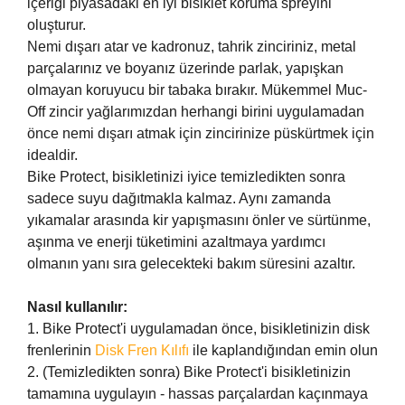
içeriği piyasadaki en iyi bisiklet koruma spreyini
oluşturur.
Nemi dışarı atar ve kadronuz, tahrik zinciriniz, metal
parçalarınız ve boyanız üzerinde parlak, yapışkan
olmayan koruyucu bir tabaka bırakır. Mükemmel Muc-
Off zincir yağlarımızdan herhangi birini uygulamadan
önce nemi dışarı atmak için zincirinize püskürtmek için
idealdir.
Bike Protect, bisikletinizi iyice temizledikten sonra
sadece suyu dağıtmakla kalmaz. Aynı zamanda
yıkamalar arasında kir yapışmasını önler ve sürtünme,
aşınma ve enerji tüketimini azaltmaya yardımcı
olmanın yanı sıra gelecekteki bakım süresini azaltır.
Nasıl kullanılır:
1. Bike Protect'i uygulamadan önce, bisikletinizin disk
frenlerinin
Disk Fren Kılıfı
ile kaplandığından emin olun
2. (Temizledikten sonra) Bike Protect'i bisikletinizin
tamamına uygulayın - hassas parçalardan kaçınmaya