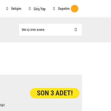
İletişim
Sepetim
Giriş Yap
SON 3 ADET!
rle!