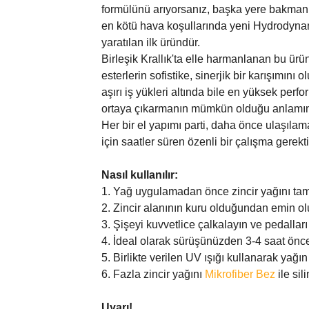
formülünü arıyorsanız, başka yere bakmanız
en kötü hava koşullarında yeni Hydrodynami
yaratılan ilk üründür.
Birleşik Krallık'ta elle harmanlanan bu ürü
esterlerin sofistike, sinerjik bir karışımın
aşırı iş yükleri altında bile en yüksek per
ortaya çıkarmanın mümkün olduğu anlamına
Her bir el yapımı parti, daha önce ulaşıla
için saatler süren özenli bir çalışma gerektir
Nasıl kullanılır:
1. Yağ uygulamadan önce zincir yağını ta
2. Zincir alanının kuru olduğundan emin o
3. Şişeyi kuvvetlice çalkalayın ve pedalla
4. İdeal olarak sürüşünüzden 3-4 saat önc
5. Birlikte verilen UV ışığı kullanarak yağ
6. Fazla zincir yağını
Mikrofiber Bez
ile sili
Uyarı!