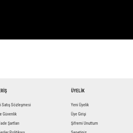
ERİŞ
ÜYELİK
i Satış Sözleşmesi
Yeni Üyelik
ve Güvenlik
Üye Girişi
İade Şartları
Şifremi Unuttum
eriler Politikası
Sepetiniz