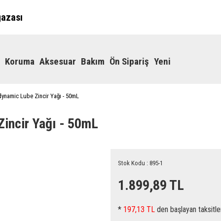
ğazası
Koruma
Aksesuar
Bakım
Ön Sipariş
Yeni
ynamic Lube Zincir Yağı - 50mL
incir Yağı - 50mL
Stok Kodu : 895-1
1.899,89 TL
*
197,13 TL
den başlayan taksitle