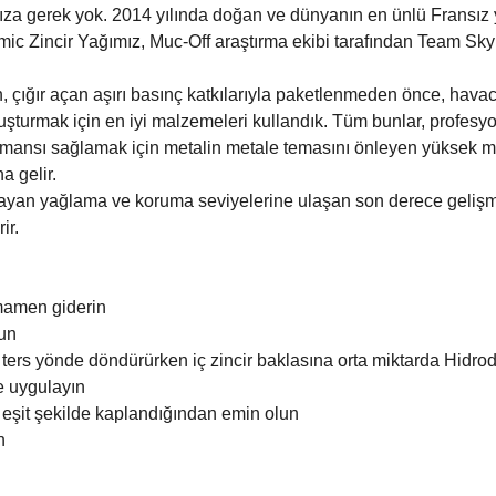
a gerek yok. 2014 yılında doğan ve dünyanın en ünlü Fransız yol 
c Zincir Yağımız, Muc-Off araştırma ekibi tarafından Team Sky (ş
n, çığır açan aşırı basınç katkılarıyla paketlenmeden önce, hava
ı oluşturmak için en iyi malzemeleri kullandık. Tüm bunlar, profe
formansı sağlamak için metalin metale temasını önleyen yüksek mu
 gelir.
mayan yağlama ve koruma seviyelerine ulaşan son derece gelişmiş
ir.
mamen giderin
lun
rı ters yönde döndürürken iç zincir baklasına orta miktarda Hidr
e uygulayın
ın eşit şekilde kaplandığından emin olun
n