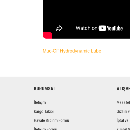
Muc-Off Hydrodyn
amic Lube
KURUMSAL
ALIŞV
İletişim
Mesafel
Kargo Takibi
Gizlilik 
Havale Bildirim Formu
İptal ve 
İletişim Formu
Kişisel V