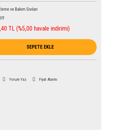
leme ve Bakım Sıvıları
Off
40 TL (%5,00 havale indirimi)
SEPETE EKLE
Yorum Yaz
Fiyat Alarmı