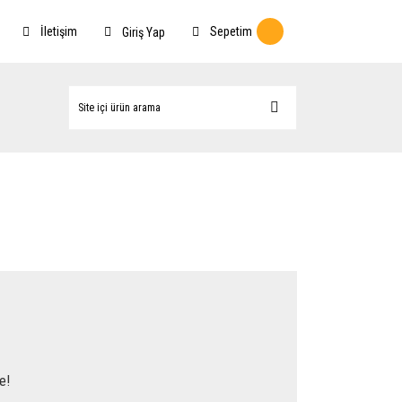
İletişim
Sepetim
Giriş Yap
e!