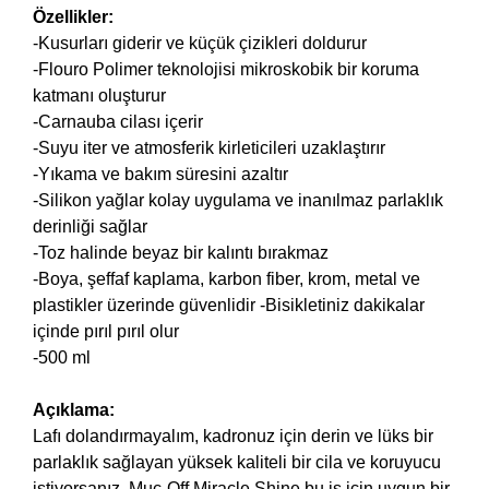
Özellikler:
-Kusurları giderir ve küçük çizikleri doldurur
-Flouro Polimer teknolojisi mikroskobik bir koruma
katmanı oluşturur
-Carnauba cilası içerir
-Suyu iter ve atmosferik kirleticileri uzaklaştırır
-Yıkama ve bakım süresini azaltır
-Silikon yağlar kolay uygulama ve inanılmaz parlaklık
derinliği sağlar
-Toz halinde beyaz bir kalıntı bırakmaz
-Boya, şeffaf kaplama, karbon fiber, krom, metal ve
plastikler üzerinde güvenlidir -Bisikletiniz dakikalar
içinde pırıl pırıl olur
-500 ml
Açıklama:
Lafı dolandırmayalım, kadronuz için derin ve lüks bir
parlaklık sağlayan yüksek kaliteli bir cila ve koruyucu
istiyorsanız, Muc-Off Miracle Shine bu iş için uygun bir