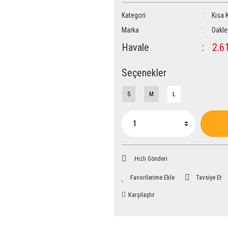
Kategori
Kısa 
Marka
Oakle
Havale
2.61
Seçenekler
S
M
L
Hızlı Gönderi
Tavsiye Et
Karşılaştır