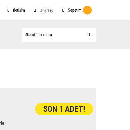
İletişim
Sepetim
Giriş Yap
SON 1 ADET!
rle!