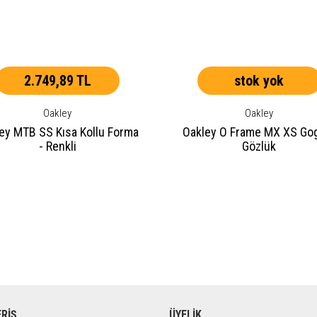
2.749,89 TL
stok yok
Oakley
Oakley
ey MTB SS Kısa Kollu Forma
Oakley O Frame MX XS Go
- Renkli
Gözlük
ERİŞ
ÜYELİK