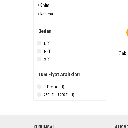
Giyim
Koruma
Beden
L (1)
M (1)
Oakl
S (1)
Tüm Fiyat Aralıkları
1 TL ve altı (1)
2501 TL - 5000 TL (1)
KURUMSAL
ALIŞV