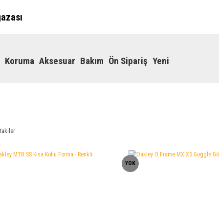
ğazası
Koruma
Aksesuar
Bakım
Ön Sipariş
Yeni
takiler
YOK