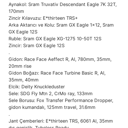
Aynakol: Sram Truvativ Descendant Eagle 7K 32T,
170mm
Zincir Kılavuzu: E*thirteen TRS+
Arka Aktarıcı ve Kolu: Sram GX Eagle 1x12, Sram
GX Eagle 12S
Ruble: Sram GX Eagle XG-1275 10-50T 12S
Zincir: Sram GX Eagle 12S
.
Gidon: Race Face Aeffect R, Al, 780mm, 35mm,
20mm rise
Gidon Boğazı: Race Face Turbine Basic R, Al,
35mm, 40mm
Elcik: Deity Knuckleduster
Sele: SDG Fly Mtn 2, CrMo ray, 133mm
Sele Borusu: Fox Transfer Performance Dropper,
gidon kumandalı, 125mm travel, 31.6mm
.
Jant Çemberleri: E*thirteen TRS, 6061 Al, 35mm
dış genişlik, Tubeless Ready