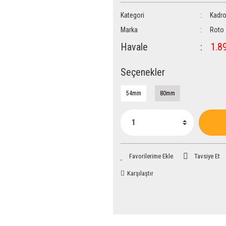
Kategori
Kadro
Marka
Roto
Havale
1.89
Seçenekler
54mm
80mm
Tavsiye Et
Karşılaştır