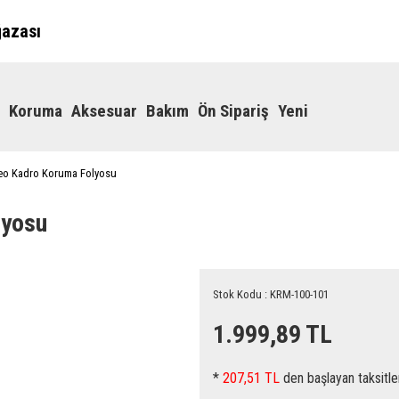
ğazası
Koruma
Aksesuar
Bakım
Ön Sipariş
Yeni
eo Kadro Koruma Folyosu
lyosu
Stok Kodu : KRM-100-101
1.999,89 TL
*
207,51 TL
den başlayan taksitle