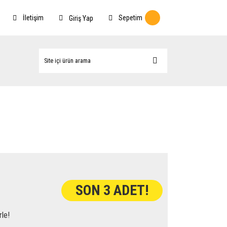
İletişim
Sepetim
Giriş Yap
SON 3 ADET!
rle!