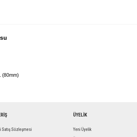
osu
1 (80mm)
ERİŞ
ÜYELİK
i Satış Sözleşmesi
Yeni Üyelik