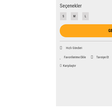
Seçenekler
S
M
L
G
Hızlı Gönderi
Tavsiye Et
Karşılaştır