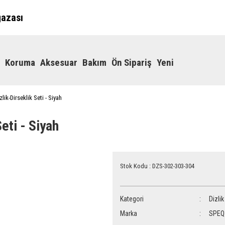
ğazası
Koruma
Aksesuar
Bakım
Ön Sipariş
Yeni
ik-Dirseklik Seti - Siyah
eti - Siyah
Stok Kodu : DZS-302-303-304
Kategori
Dizlik
Marka
SPEQ