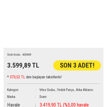
Stok Kodu : 405949
3.599,89 TL
SON 3 ADET!
*
373,52 TL
den başlayan taksitlerle!
Kategori
Vites Grubu
,
Yedek Parça
,
Arka Aktarıcı
Marka
Sram
Havale
3.419,90 TL (%5,00 havale