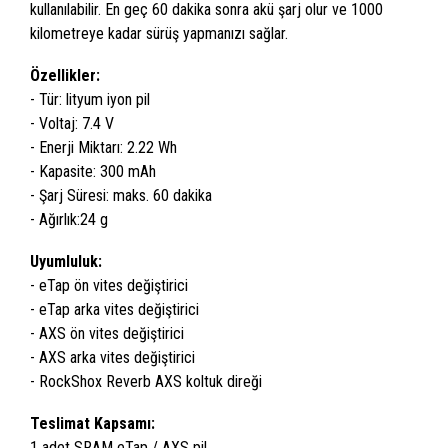
kullanılabilir. En geç 60 dakika sonra akü şarj olur ve 1000
kilometreye kadar sürüş yapmanızı sağlar.
Özellikler:
- Tür: lityum iyon pil
- Voltaj: 7.4 V
- Enerji Miktarı: 2.22 Wh
- Kapasite: 300 mAh
- Şarj Süresi: maks. 60 dakika
- Ağırlık:24 g
Uyumluluk:
- eTap ön vites değiştirici
- eTap arka vites değiştirici
- AXS ön vites değiştirici
- AXS arka vites değiştirici
- RockShox Reverb AXS koltuk direği
Teslimat Kapsamı:
1 adet SRAM eTap / AXS pil