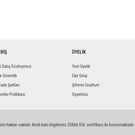
ERİŞ
ÜYELİK
i Satış Sözleşmesi
Yeni Üyelik
ve Güvenlik
Üye Girişi
İade Şartları
Şifremi Unuttum
eriler Politikası
Sepetiniz
m hakları saklıdır. Kredi kartı bilgileriniz 256bit SSL sertifikası ile korunmaktadır.