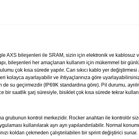
le AXS bileşenleri ile SRAM, sizin için elektronik ve kablosuz v
yapı, bileşenleri her amaçlanan kullanım için mükemmel bir gün
ulumu çok kısa sürede yapılır. Can sıkıcı kablo yer değiştirmesi ar
 kolayca ayarlayabilir ve ihtiyaçlarınıza göre uyarlayabilirsini
de su geçirmezdir (IP69K standardına göre). Pil durumu, ayrılma
bir saatlik şarj süresiyle, bisiklet çok kısa sürede tekrar kullanı
 grubunun kontrol merkezidir. Rocker anahtarı ile kontrolör s
ulaması kullanılarak ayrı ayrı yapılandırılabilir. Normal konum
nızı koldan çekmeden çalıştırılabilen bir sprint değiştirici sunar.