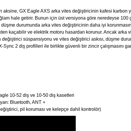
 aksine, GX Eagle AXS arka vites değiştiricinin kafesi karbon yer
ağlam hale getirir. Bunun için üst versiyona göre neredeyse 100 
 düşme durumunda arka vites değiştiricinin daha iyi korunmasını s
yükten kaçabilir ve elektrik motoru hasardan korunur. Ancak arka vi
es değiştirici süspansiyonu ve vites değiştirici askısı, düşme d
Sync 2 diş profilleri ile birlikte güvenli bir zincir çalışmasını ga
agle 10-52 diş ve 10-50 diş kasetleri
isayarı: Bluetooth, ANT +
eğiştirici, pil koruması ve kelepçe dahil kontrolör)