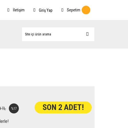
İletişim
Sepetim
Giriş Yap
SON 2 ADET!
9 TL
%17
erle!