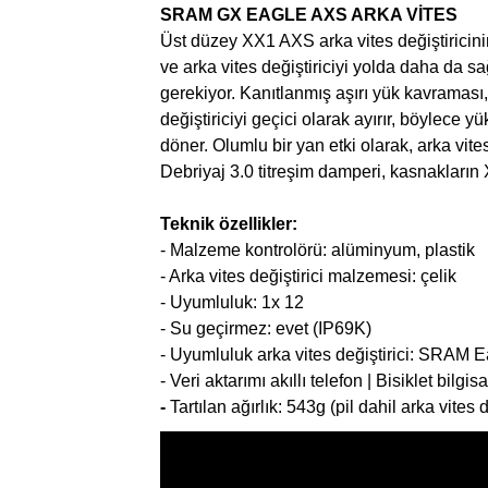
SRAM GX EAGLE AXS ARKA VİTES
Üst düzey XX1 AXS arka vites değiştiricinin
ve arka vites değiştiriciyi yolda daha da s
gerekiyor. Kanıtlanmış aşırı yük kavraması,
değiştiriciyi geçici olarak ayırır, böylece 
döner. Olumlu bir yan etki olarak, arka vit
Debriyaj 3.0 titreşim damperi, kasnakların X-
Teknik özellikler:
- Malzeme kontrolörü: alüminyum, plastik
- Arka vites değiştirici malzemesi: çelik
- Uyumluluk: 1x 12
- Su geçirmez: evet (IP69K)
- Uyumluluk arka vites değiştirici: SRAM E
- Veri aktarımı akıllı telefon | Bisiklet bilg
-
Tartılan ağırlık:
543g (pil dahil arka vites d