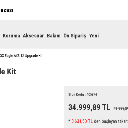
ğazası
Koruma
Aksesuar
Bakım
Ön Sipariş
Yeni
GX Eagle AXS 12 Upgrade Kit
e Kit
Stok Kodu : 405874
34.999,89 TL
41.999,8
*
3.631,53 TL
den başlayan taksitl