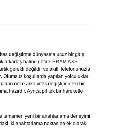
ites değiştirme dünyasına ucuz bir giriş
lük arkadaş haline getirir. SRAM AXS
tık gerekli değildir ve akıllı telefonunuzla
z. Olumsuz koşullarda yapılan yolculuklar
dan önce arka vites değiştiricideki bir
ma hazırdır. Ayrıca pil tek bir hareketle
ize tamamen yeni bir anahtarlama deneyimi
daki iki anahtarlama noktasına ek olarak,