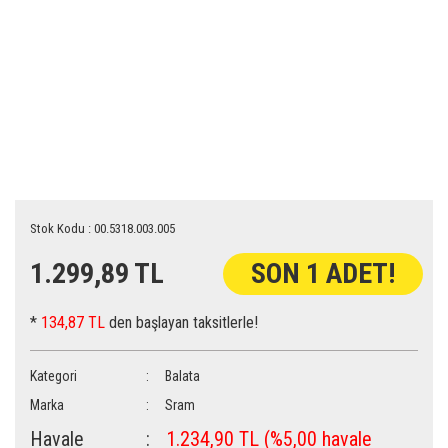
Stok Kodu : 00.5318.003.005
1.299,89 TL
SON 1 ADET!
*
134,87 TL
den başlayan taksitlerle!
Kategori
Balata
Marka
Sram
Havale
1.234,90 TL (%5,00 havale